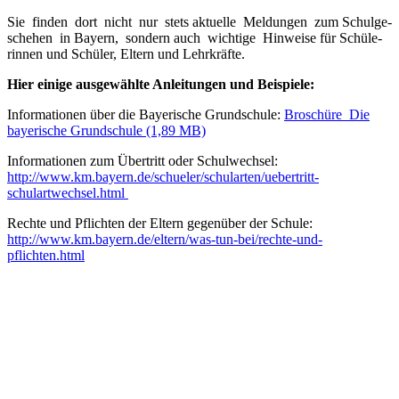
Sie fin­den dort nicht nur stets aktu­el­le Mel­dun­gen zum Schul­ge­
sche­hen in Bay­ern, son­dern auch wich­ti­ge Hin­wei­se für Schü­le­
rin­nen und Schü­ler, Eltern und Lehr­kräf­te.
Hier eini­ge aus­ge­wähl­te Anlei­tun­gen und Bei­spie­le:
Infor­ma­tio­nen über die Baye­ri­sche Grund­schu­le:
Broschüre_Die
baye­ri­sche Grund­schu­le
Infor­ma­tio­nen zum Über­tritt oder Schul­wech­sel:
http://www.km.bayern.de/schueler/schularten/uebertritt-
schulartwechsel.html
Rech­te und Pflich­ten der Eltern gegen­über der Schu­le:
http://www.km.bayern.de/eltern/was-tun-bei/rechte-und-
pflichten.html