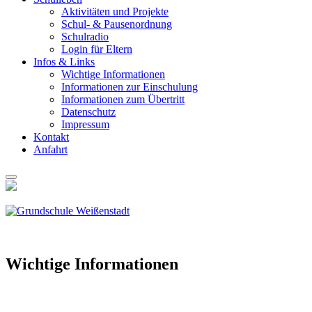
Akti­vi­tä­ten und Pro­jek­te
Schul- & Pau­sen­ord­nung
Schul­ra­dio
Log­in für Eltern
Infos & Links
Wich­ti­ge Infor­ma­tio­nen
Infor­ma­tio­nen zur Ein­schu­lung
Infor­ma­tio­nen zum Über­tritt
Daten­schutz
Impres­sum
Kon­takt
Anfahrt
Wich­ti­ge Infor­ma­tio­nen