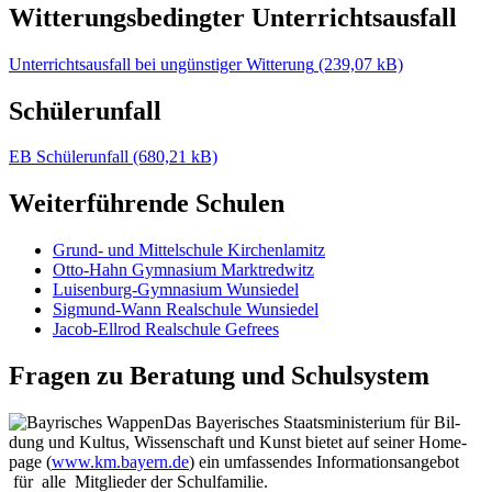
Wit­te­rungs­be­ding­ter Unter­richts­aus­fall
Unter­richts­aus­fall bei ungüns­ti­ger Wit­te­rung
Schü­ler­un­fall
EB Schü­ler­un­fall
Wei­ter­füh­ren­de Schu­len
Grund- und Mit­tel­schu­le Kir­chen­lamitz
Otto-Hahn Gym­na­si­um Markt­red­witz
Lui­sen­burg-Gym­na­si­um Wun­sie­del
Sig­mund-Wann Real­schu­le Wun­sie­del
Jacob-Ell­rod Real­schu­le Gefrees
Fra­gen zu Bera­tung und Schul­sys­tem
Das Baye­ri­sches Staats­mi­nis­te­ri­um für Bil­
dung und Kul­tus, Wis­sen­schaft und Kunst bie­tet auf sei­ner Home­
page (
www.km.bayern.de
) ein umfas­sen­des Infor­ma­ti­ons­an­ge­bot
für alle Mit­glie­der der Schul­fa­mi­lie.