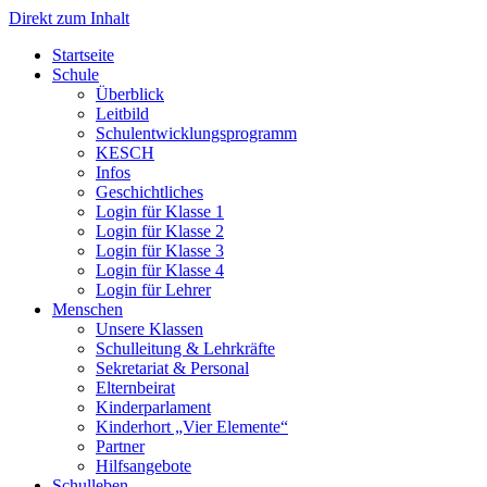
Direkt zum Inhalt
Start­sei­te
Schu­le
Über­blick
Leit­bild
Schul­ent­wick­lungs­pro­gramm
KESCH
Infos
Geschicht­li­ches
Log­in für Klas­se 1
Log­in für Klas­se 2
Log­in für Klas­se 3
Log­in für Klas­se 4
Log­in für Leh­rer
Men­schen
Unse­re Klas­sen
Schul­lei­tung & Lehr­kräf­te
Sekre­ta­ri­at & Per­so­nal
Eltern­bei­rat
Kin­der­par­la­ment
Kin­der­hort „Vier Ele­men­te“
Part­ner
Hilfs­an­ge­bo­te
Schul­le­ben