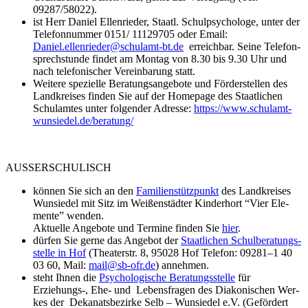
09287/58022).
ist Herr Dani­el Ellen­rie­der, Staatl. Schul­psy­cho­lo­ge, unter der
Tele­fon­num­mer 0151/ 11129705 oder Email:
Daniel.ellenrieder@schulamt-bt.de
erreich­bar. Sei­ne Tele­fon­
sprech­stun­de fin­det am Mon­tag von 8.30 bis 9.30 Uhr und
nach tele­fo­ni­scher Ver­ein­ba­rung statt.
Wei­te­re spe­zi­el­le Bera­tungs­an­ge­bo­te und För­der­stel­len des
Land­krei­ses fin­den Sie auf der Home­page des Staat­li­chen
Schul­am­tes unter fol­gen­der Adres­se:
https://www.schulamt-
wunsiedel.de/beratung/
AUSSERSCHULISCH
kön­nen Sie sich an den
Fami­li­en­stütz­punkt
des Land­krei­ses
Wun­sie­del mit Sitz im Wei­ßen­städ­ter Kin­der­hort “Vier Ele­
men­te” wen­den.
Aktu­el­le Ange­bo­te und Ter­mi­ne fin­den Sie
hier
.
dür­fen Sie ger­ne das Ange­bot der
Staat­li­chen Schul­be­ra­tungs­
stel­le in Hof
(Thea­ter­str. 8, 95028 Hof Tele­fon: 09281–1 40
03 60, Mail:
mail@sb-ofr.de
) anneh­men.
steht Ihnen die
Psy­cho­lo­gi­sche Bera­tungs­stel­le
für
Erziehungs‑, Ehe- und Lebens­fra­gen des Dia­ko­ni­schen Wer­
kes der Deka­nats­be­zir­ke Selb – Wun­sie­del e.V. (Geför­dert