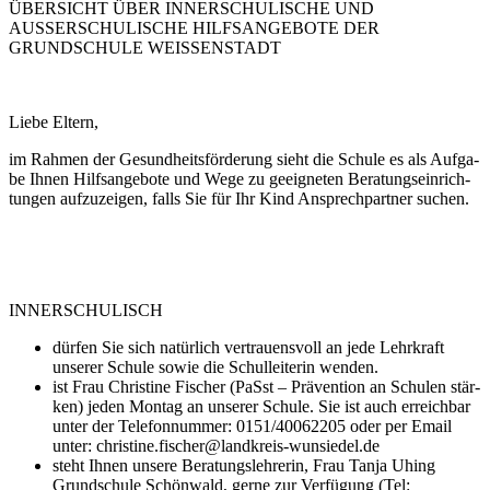
ÜBERSICHT ÜBER INNERSCHULISCHE UND
AUSSERSCHULISCHE HILFSANGEBOTE DER
GRUNDSCHULE WEISSENSTADT
Lie­be Eltern,
im Rah­men der Gesund­heits­för­de­rung sieht die Schu­le es als Auf­ga­
be Ihnen Hilfs­an­ge­bo­te und Wege zu geeig­ne­ten Bera­tungs­ein­rich­
tun­gen auf­zu­zei­gen, falls Sie für Ihr Kind Ansprech­part­ner suchen.
INNERSCHULISCH
dür­fen Sie sich natür­lich ver­trau­ens­voll an jede Lehr­kraft
unse­rer Schu­le sowie die Schul­lei­te­rin wen­den.
ist Frau Chris­ti­ne Fischer (PaSst – Prä­ven­ti­on an Schu­len stär­
ken) jeden Mon­tag an unse­rer Schu­le. Sie ist auch erreich­bar
unter der Tele­fon­num­mer: 0151/40062205 oder per Email
unter: christine.fischer@landkreis-wunsiedel.de
steht Ihnen unse­re Bera­tungs­leh­re­rin, Frau Tan­ja Uhing
Grund­schu­le Schön­wald, ger­ne zur Ver­fü­gung (Tel: