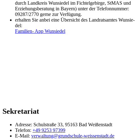
durch Land­kreis Wun­sie­del im Fich­tel­ge­bir­ge, StMAS und
Erzie­hungs­be­ra­tung in Bay­ern) unter der Tele­fon­num­mer:
09287/2770 ger­ne zur Ver­fü­gung.
erhal­ten Sie anbei eine Über­sicht des Land­rats­am­tes Wun­sie­
del:
Fami­li­en- App Wun­sie­del
Sekretariat
Adresse:
Schulstraße 33, 95163 Bad Weißenstadt
Telefon:
+49 9253 97399
E-Mail:
verwaltung@grundschule-weissenstadt.de