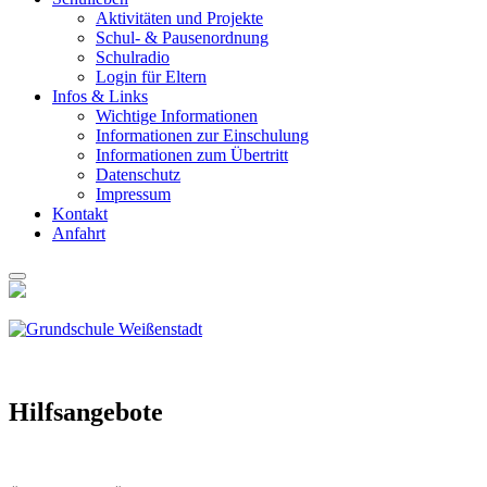
Akti­vi­tä­ten und Pro­jek­te
Schul- & Pau­sen­ord­nung
Schul­ra­dio
Log­in für Eltern
Infos & Links
Wich­ti­ge Infor­ma­tio­nen
Infor­ma­tio­nen zur Ein­schu­lung
Infor­ma­tio­nen zum Über­tritt
Daten­schutz
Impres­sum
Kon­takt
Anfahrt
Hilfs­an­ge­bo­te