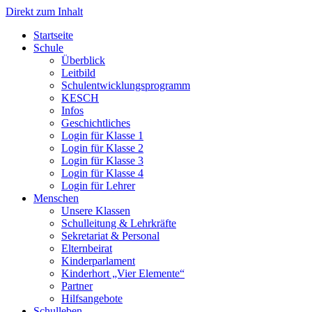
Direkt zum Inhalt
Start­sei­te
Schu­le
Über­blick
Leit­bild
Schul­ent­wick­lungs­pro­gramm
KESCH
Infos
Geschicht­li­ches
Log­in für Klas­se 1
Log­in für Klas­se 2
Log­in für Klas­se 3
Log­in für Klas­se 4
Log­in für Leh­rer
Men­schen
Unse­re Klas­sen
Schul­lei­tung & Lehr­kräf­te
Sekre­ta­ri­at & Per­so­nal
Eltern­bei­rat
Kin­der­par­la­ment
Kin­der­hort „Vier Ele­men­te“
Part­ner
Hilfs­an­ge­bo­te
Schul­le­ben