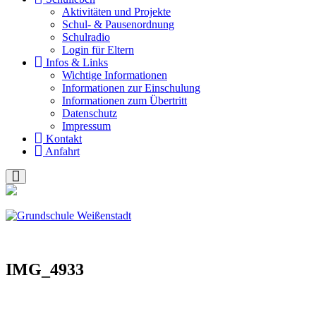
Akti­vi­tä­ten und Pro­jek­te
Schul- & Pau­sen­ord­nung
Schul­ra­dio
Log­in für Eltern
Infos & Links
Wich­ti­ge Infor­ma­tio­nen
Infor­ma­tio­nen zur Ein­schu­lung
Infor­ma­tio­nen zum Über­tritt
Daten­schutz
Impres­sum
Kon­takt
Anfahrt
IMG_4933