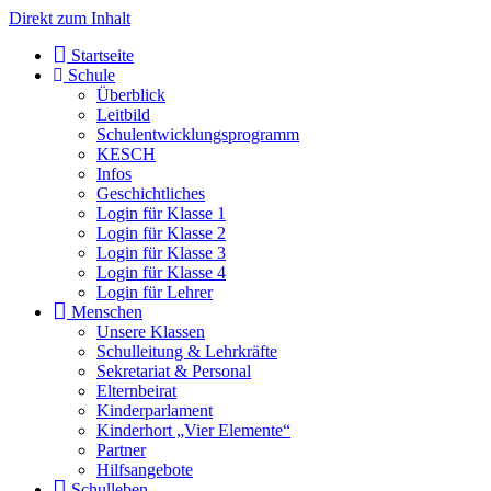
Direkt zum Inhalt
Start­sei­te
Schu­le
Über­blick
Leit­bild
Schul­ent­wick­lungs­pro­gramm
KESCH
Infos
Geschicht­li­ches
Log­in für Klas­se 1
Log­in für Klas­se 2
Log­in für Klas­se 3
Log­in für Klas­se 4
Log­in für Leh­rer
Men­schen
Unse­re Klas­sen
Schul­lei­tung & Lehr­kräf­te
Sekre­ta­ri­at & Per­so­nal
Eltern­bei­rat
Kin­der­par­la­ment
Kin­der­hort „Vier Ele­men­te“
Part­ner
Hilfs­an­ge­bo­te
Schul­le­ben