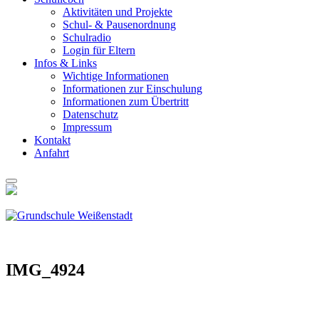
Akti­vi­tä­ten und Pro­jek­te
Schul- & Pau­sen­ord­nung
Schul­ra­dio
Log­in für Eltern
Infos & Links
Wich­ti­ge Infor­ma­tio­nen
Infor­ma­tio­nen zur Ein­schu­lung
Infor­ma­tio­nen zum Über­tritt
Daten­schutz
Impres­sum
Kon­takt
Anfahrt
IMG_4924