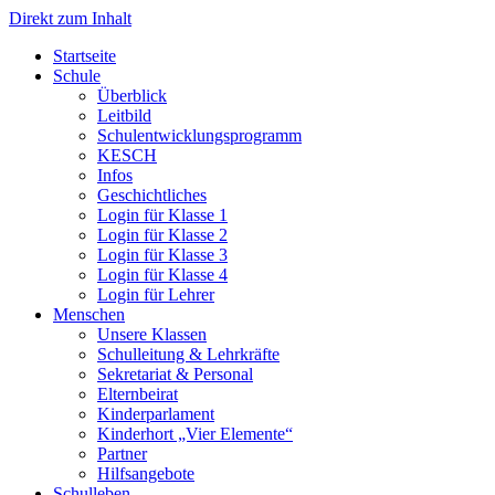
Direkt zum Inhalt
Start­sei­te
Schu­le
Über­blick
Leit­bild
Schul­ent­wick­lungs­pro­gramm
KESCH
Infos
Geschicht­li­ches
Log­in für Klas­se 1
Log­in für Klas­se 2
Log­in für Klas­se 3
Log­in für Klas­se 4
Log­in für Leh­rer
Men­schen
Unse­re Klas­sen
Schul­lei­tung & Lehr­kräf­te
Sekre­ta­ri­at & Per­so­nal
Eltern­bei­rat
Kin­der­par­la­ment
Kin­der­hort „Vier Ele­men­te“
Part­ner
Hilfs­an­ge­bo­te
Schul­le­ben