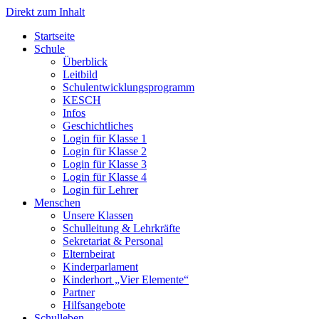
Direkt zum Inhalt
Start­sei­te
Schu­le
Über­blick
Leit­bild
Schul­ent­wick­lungs­pro­gramm
KESCH
Infos
Geschicht­li­ches
Log­in für Klas­se 1
Log­in für Klas­se 2
Log­in für Klas­se 3
Log­in für Klas­se 4
Log­in für Leh­rer
Men­schen
Unse­re Klas­sen
Schul­lei­tung & Lehr­kräf­te
Sekre­ta­ri­at & Per­so­nal
Eltern­bei­rat
Kin­der­par­la­ment
Kin­der­hort „Vier Ele­men­te“
Part­ner
Hilfs­an­ge­bo­te
Schul­le­ben