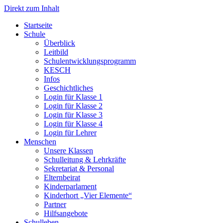
Direkt zum Inhalt
Start­sei­te
Schu­le
Über­blick
Leit­bild
Schul­ent­wick­lungs­pro­gramm
KESCH
Infos
Geschicht­li­ches
Log­in für Klas­se 1
Log­in für Klas­se 2
Log­in für Klas­se 3
Log­in für Klas­se 4
Log­in für Leh­rer
Men­schen
Unse­re Klas­sen
Schul­lei­tung & Lehr­kräf­te
Sekre­ta­ri­at & Per­so­nal
Eltern­bei­rat
Kin­der­par­la­ment
Kin­der­hort „Vier Ele­men­te“
Part­ner
Hilfs­an­ge­bo­te
Schul­le­ben