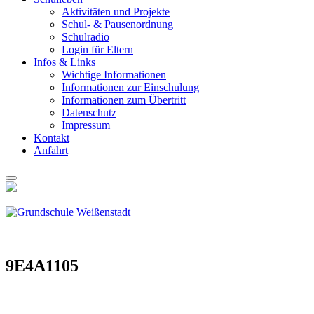
Akti­vi­tä­ten und Pro­jek­te
Schul- & Pau­sen­ord­nung
Schul­ra­dio
Log­in für Eltern
Infos & Links
Wich­ti­ge Infor­ma­tio­nen
Infor­ma­tio­nen zur Ein­schu­lung
Infor­ma­tio­nen zum Über­tritt
Daten­schutz
Impres­sum
Kon­takt
Anfahrt
9E4A1105