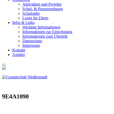
Akti­vi­tä­ten und Pro­jek­te
Schul- & Pau­sen­ord­nung
Schul­ra­dio
Log­in für Eltern
Infos & Links
Wich­ti­ge Infor­ma­tio­nen
Infor­ma­tio­nen zur Ein­schu­lung
Infor­ma­tio­nen zum Über­tritt
Daten­schutz
Impres­sum
Kon­takt
Anfahrt
9E4A1090