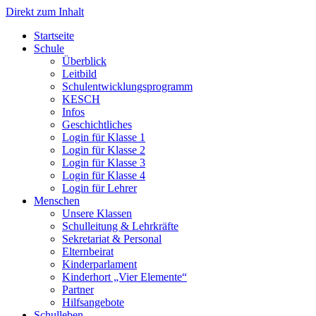
Direkt zum Inhalt
Start­sei­te
Schu­le
Über­blick
Leit­bild
Schul­ent­wick­lungs­pro­gramm
KESCH
Infos
Geschicht­li­ches
Log­in für Klas­se 1
Log­in für Klas­se 2
Log­in für Klas­se 3
Log­in für Klas­se 4
Log­in für Leh­rer
Men­schen
Unse­re Klas­sen
Schul­lei­tung & Lehr­kräf­te
Sekre­ta­ri­at & Per­so­nal
Eltern­bei­rat
Kin­der­par­la­ment
Kin­der­hort „Vier Ele­men­te“
Part­ner
Hilfs­an­ge­bo­te
Schul­le­ben