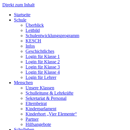
Direkt zum Inhalt
Start­sei­te
Schu­le
Über­blick
Leit­bild
Schul­ent­wick­lungs­pro­gramm
KESCH
Infos
Geschicht­li­ches
Log­in für Klas­se 1
Log­in für Klas­se 2
Log­in für Klas­se 3
Log­in für Klas­se 4
Log­in für Leh­rer
Men­schen
Unse­re Klas­sen
Schul­lei­tung & Lehr­kräf­te
Sekre­ta­ri­at & Per­so­nal
Eltern­bei­rat
Kin­der­par­la­ment
Kin­der­hort „Vier Ele­men­te“
Part­ner
Hilfs­an­ge­bo­te
Schul­le­ben