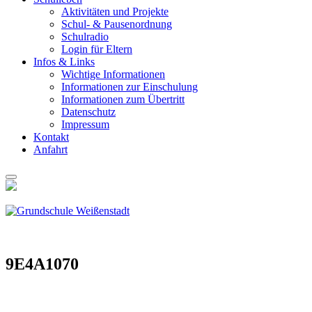
Akti­vi­tä­ten und Pro­jek­te
Schul- & Pau­sen­ord­nung
Schul­ra­dio
Log­in für Eltern
Infos & Links
Wich­ti­ge Infor­ma­tio­nen
Infor­ma­tio­nen zur Ein­schu­lung
Infor­ma­tio­nen zum Über­tritt
Daten­schutz
Impres­sum
Kon­takt
Anfahrt
9E4A1070