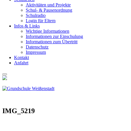
Akti­vi­tä­ten und Pro­jek­te
Schul- & Pau­sen­ord­nung
Schul­ra­dio
Log­in für Eltern
Infos & Links
Wich­ti­ge Infor­ma­tio­nen
Infor­ma­tio­nen zur Ein­schu­lung
Infor­ma­tio­nen zum Über­tritt
Daten­schutz
Impres­sum
Kon­takt
Anfahrt
IMG_5219