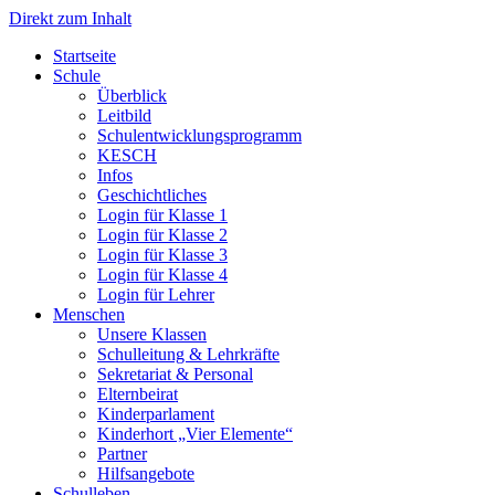
Direkt zum Inhalt
Start­sei­te
Schu­le
Über­blick
Leit­bild
Schul­ent­wick­lungs­pro­gramm
KESCH
Infos
Geschicht­li­ches
Log­in für Klas­se 1
Log­in für Klas­se 2
Log­in für Klas­se 3
Log­in für Klas­se 4
Log­in für Leh­rer
Men­schen
Unse­re Klas­sen
Schul­lei­tung & Lehr­kräf­te
Sekre­ta­ri­at & Per­so­nal
Eltern­bei­rat
Kin­der­par­la­ment
Kin­der­hort „Vier Ele­men­te“
Part­ner
Hilfs­an­ge­bo­te
Schul­le­ben