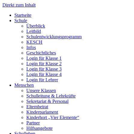
Direkt zum Inhalt
Start­sei­te
Schu­le
Über­blick
Leit­bild
Schul­ent­wick­lungs­pro­gramm
KESCH
Infos
Geschicht­li­ches
Log­in für Klas­se 1
Log­in für Klas­se 2
Log­in für Klas­se 3
Log­in für Klas­se 4
Log­in für Leh­rer
Men­schen
Unse­re Klas­sen
Schul­lei­tung & Lehr­kräf­te
Sekre­ta­ri­at & Per­so­nal
Eltern­bei­rat
Kin­der­par­la­ment
Kin­der­hort „Vier Ele­men­te“
Part­ner
Hilfs­an­ge­bo­te
Schul­le­ben