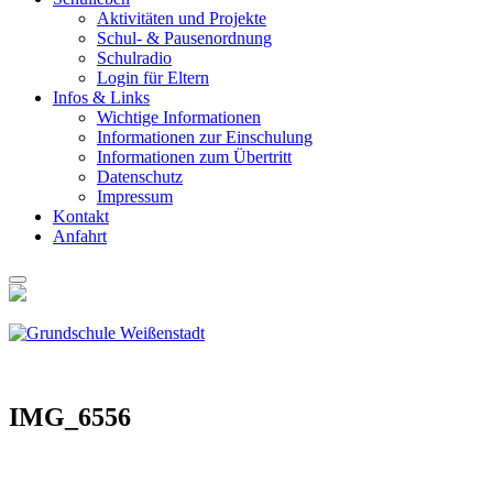
Akti­vi­tä­ten und Pro­jek­te
Schul- & Pau­sen­ord­nung
Schul­ra­dio
Log­in für Eltern
Infos & Links
Wich­ti­ge Infor­ma­tio­nen
Infor­ma­tio­nen zur Ein­schu­lung
Infor­ma­tio­nen zum Über­tritt
Daten­schutz
Impres­sum
Kon­takt
Anfahrt
IMG_6556