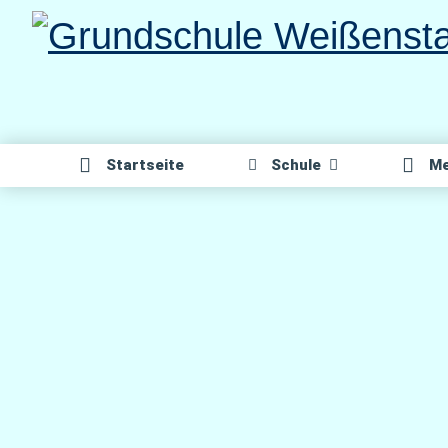
Direkt
zum
Inhalt
Start­sei­te
Schu­le
Me