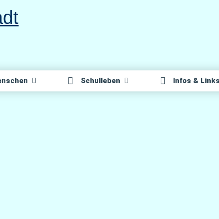
n­schen
Schul­le­ben
Infos & Link