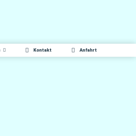
s
Kon­takt
Anfahrt