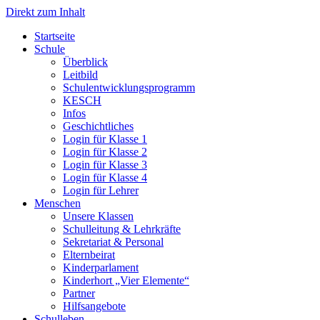
Direkt zum Inhalt
Start­sei­te
Schu­le
Über­blick
Leit­bild
Schul­ent­wick­lungs­pro­gramm
KESCH
Infos
Geschicht­li­ches
Log­in für Klas­se 1
Log­in für Klas­se 2
Log­in für Klas­se 3
Log­in für Klas­se 4
Log­in für Leh­rer
Men­schen
Unse­re Klas­sen
Schul­lei­tung & Lehr­kräf­te
Sekre­ta­ri­at & Per­so­nal
Eltern­bei­rat
Kin­der­par­la­ment
Kin­der­hort „Vier Ele­men­te“
Part­ner
Hilfs­an­ge­bo­te
Schul­le­ben