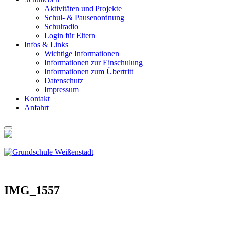
Akti­vi­tä­ten und Pro­jek­te
Schul- & Pau­sen­ord­nung
Schul­ra­dio
Log­in für Eltern
Infos & Links
Wich­ti­ge Infor­ma­tio­nen
Infor­ma­tio­nen zur Ein­schu­lung
Infor­ma­tio­nen zum Über­tritt
Daten­schutz
Impres­sum
Kon­takt
Anfahrt
IMG_1557