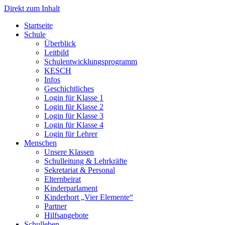
Direkt zum Inhalt
Start­sei­te
Schu­le
Über­blick
Leit­bild
Schul­ent­wick­lungs­pro­gramm
KESCH
Infos
Geschicht­li­ches
Log­in für Klas­se 1
Log­in für Klas­se 2
Log­in für Klas­se 3
Log­in für Klas­se 4
Log­in für Leh­rer
Men­schen
Unse­re Klas­sen
Schul­lei­tung & Lehr­kräf­te
Sekre­ta­ri­at & Per­so­nal
Eltern­bei­rat
Kin­der­par­la­ment
Kin­der­hort „Vier Ele­men­te“
Part­ner
Hilfs­an­ge­bo­te
Schul­le­ben