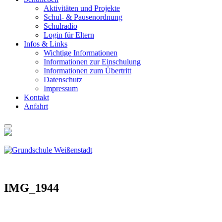
Akti­vi­tä­ten und Pro­jek­te
Schul- & Pau­sen­ord­nung
Schul­ra­dio
Log­in für Eltern
Infos & Links
Wich­ti­ge Infor­ma­tio­nen
Infor­ma­tio­nen zur Ein­schu­lung
Infor­ma­tio­nen zum Über­tritt
Daten­schutz
Impres­sum
Kon­takt
Anfahrt
IMG_1944