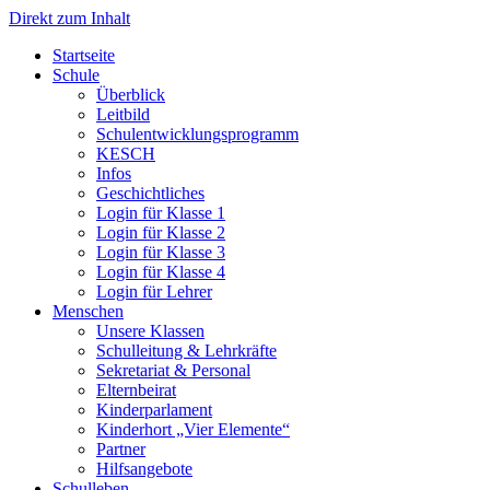
Direkt zum Inhalt
Start­sei­te
Schu­le
Über­blick
Leit­bild
Schul­ent­wick­lungs­pro­gramm
KESCH
Infos
Geschicht­li­ches
Log­in für Klas­se 1
Log­in für Klas­se 2
Log­in für Klas­se 3
Log­in für Klas­se 4
Log­in für Leh­rer
Men­schen
Unse­re Klas­sen
Schul­lei­tung & Lehr­kräf­te
Sekre­ta­ri­at & Per­so­nal
Eltern­bei­rat
Kin­der­par­la­ment
Kin­der­hort „Vier Ele­men­te“
Part­ner
Hilfs­an­ge­bo­te
Schul­le­ben