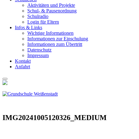
Akti­vi­tä­ten und Pro­jek­te
Schul- & Pau­sen­ord­nung
Schul­ra­dio
Log­in für Eltern
Infos & Links
Wich­ti­ge Infor­ma­tio­nen
Infor­ma­tio­nen zur Ein­schu­lung
Infor­ma­tio­nen zum Über­tritt
Daten­schutz
Impres­sum
Kon­takt
Anfahrt
IMG20241005120326_MEDIUM