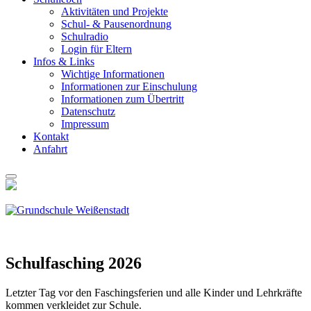
Akti­vi­tä­ten und Pro­jek­te
Schul- & Pau­sen­ord­nung
Schul­ra­dio
Log­in für Eltern
Infos & Links
Wich­ti­ge Infor­ma­tio­nen
Infor­ma­tio­nen zur Ein­schu­lung
Infor­ma­tio­nen zum Über­tritt
Daten­schutz
Impres­sum
Kon­takt
Anfahrt
Schul­fa­sching 2026
Letz­ter Tag vor den Faschings­fe­ri­en und alle Kin­der und Lehr­kräf­te
kom­men ver­klei­det zur Schu­le.