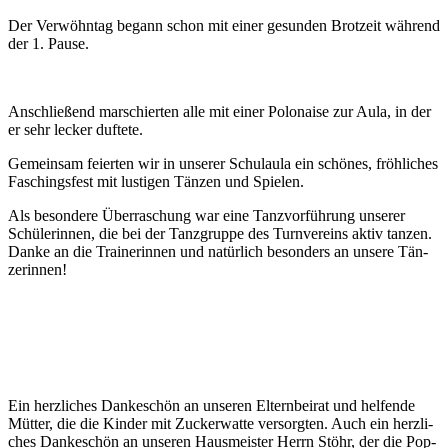
Der Ver­wöhn­tag begann schon mit einer gesun­den Brot­zeit wäh­rend
der 1. Pau­se.
Anschlie­ßend mar­schier­ten alle mit einer Polo­nai­se zur Aula, in der
er sehr lecker duf­te­te.
Gemein­sam fei­er­ten wir in unse­rer Schul­au­la ein schö­nes, fröh­li­ches
Faschings­fest mit lus­ti­gen Tän­zen und Spie­len.
Als beson­de­re Über­ra­schung war eine Tanz­vor­füh­rung unse­rer
Schü­le­rin­nen, die bei der Tanz­grup­pe des Turn­ver­eins aktiv tan­zen.
Dan­ke an die Trai­ne­rin­nen und natür­lich beson­ders an unse­re Tän­
ze­rin­nen!
Ein herz­li­ches Dan­ke­schön an unse­ren Eltern­bei­rat und hel­fen­de
Müt­ter, die die Kin­der mit Zucker­wat­te ver­sorg­ten. Auch ein herz­li­
ches Dan­ke­schön an unse­ren Haus­meis­ter Herrn Stöhr, der die Pop­