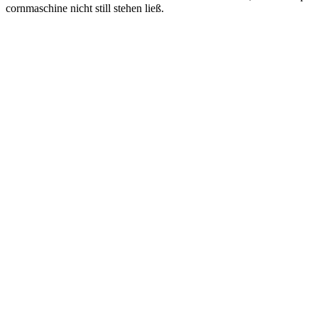
corn­ma­schi­ne nicht still ste­hen ließ.