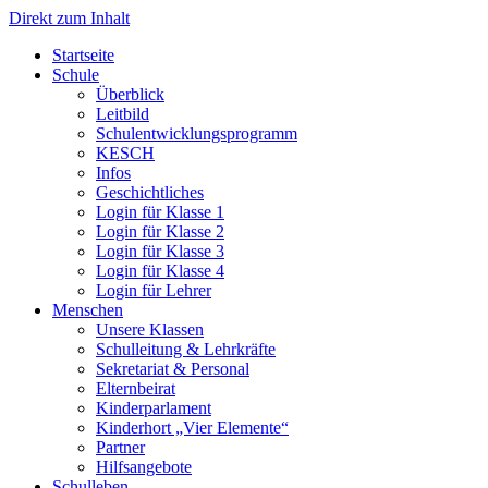
Direkt zum Inhalt
Start­sei­te
Schu­le
Über­blick
Leit­bild
Schul­ent­wick­lungs­pro­gramm
KESCH
Infos
Geschicht­li­ches
Log­in für Klas­se 1
Log­in für Klas­se 2
Log­in für Klas­se 3
Log­in für Klas­se 4
Log­in für Leh­rer
Men­schen
Unse­re Klas­sen
Schul­lei­tung & Lehr­kräf­te
Sekre­ta­ri­at & Per­so­nal
Eltern­bei­rat
Kin­der­par­la­ment
Kin­der­hort „Vier Ele­men­te“
Part­ner
Hilfs­an­ge­bo­te
Schul­le­ben