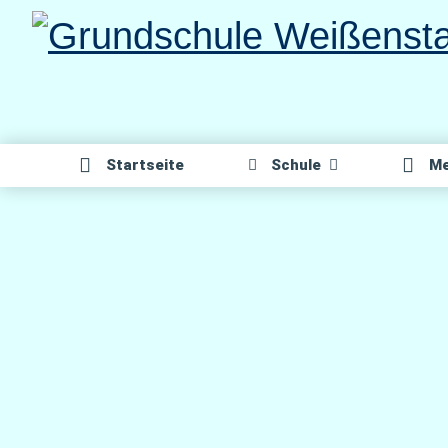
Direkt
zum
Inhalt
Start­sei­te
Schu­le
Me