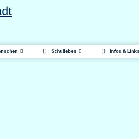
n­schen
Schul­le­ben
Infos & Link