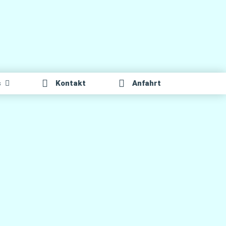
s
Kon­takt
Anfahrt