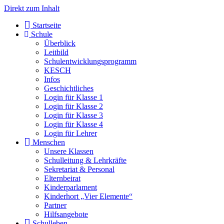
Direkt zum Inhalt
Start­sei­te
Schu­le
Über­blick
Leit­bild
Schul­ent­wick­lungs­pro­gramm
KESCH
Infos
Geschicht­li­ches
Log­in für Klas­se 1
Log­in für Klas­se 2
Log­in für Klas­se 3
Log­in für Klas­se 4
Log­in für Leh­rer
Men­schen
Unse­re Klas­sen
Schul­lei­tung & Lehr­kräf­te
Sekre­ta­ri­at & Per­so­nal
Eltern­bei­rat
Kin­der­par­la­ment
Kin­der­hort „Vier Ele­men­te“
Part­ner
Hilfs­an­ge­bo­te
Schul­le­ben