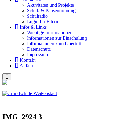
Akti­vi­tä­ten und Pro­jek­te
Schul- & Pau­sen­ord­nung
Schul­ra­dio
Log­in für Eltern
Infos & Links
Wich­ti­ge Infor­ma­tio­nen
Infor­ma­tio­nen zur Ein­schu­lung
Infor­ma­tio­nen zum Über­tritt
Daten­schutz
Impres­sum
Kon­takt
Anfahrt
IMG_2924 3