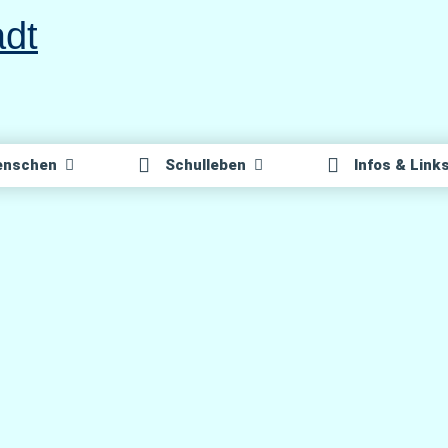
n­schen
Schul­le­ben
Infos & Link