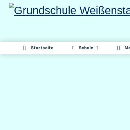
Direkt
zum
Inhalt
Start­sei­te
Schu­le
Me