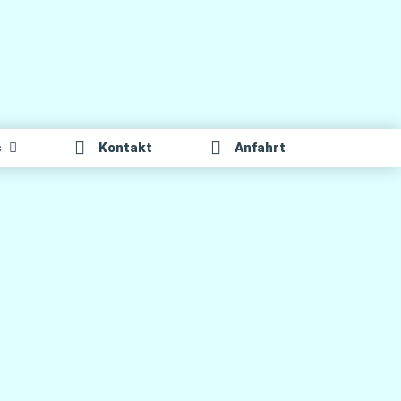
s
Kon­takt
Anfahrt