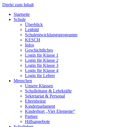
Direkt zum Inhalt
Start­sei­te
Schu­le
Über­blick
Leit­bild
Schul­ent­wick­lungs­pro­gramm
KESCH
Infos
Geschicht­li­ches
Log­in für Klas­se 1
Log­in für Klas­se 2
Log­in für Klas­se 3
Log­in für Klas­se 4
Log­in für Leh­rer
Men­schen
Unse­re Klas­sen
Schul­lei­tung & Lehr­kräf­te
Sekre­ta­ri­at & Per­so­nal
Eltern­bei­rat
Kin­der­par­la­ment
Kin­der­hort „Vier Ele­men­te“
Part­ner
Hilfs­an­ge­bo­te
Schul­le­ben