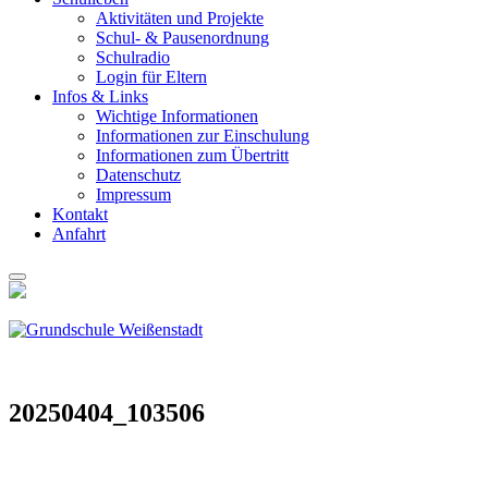
Akti­vi­tä­ten und Pro­jek­te
Schul- & Pau­sen­ord­nung
Schul­ra­dio
Log­in für Eltern
Infos & Links
Wich­ti­ge Infor­ma­tio­nen
Infor­ma­tio­nen zur Ein­schu­lung
Infor­ma­tio­nen zum Über­tritt
Daten­schutz
Impres­sum
Kon­takt
Anfahrt
20250404_103506