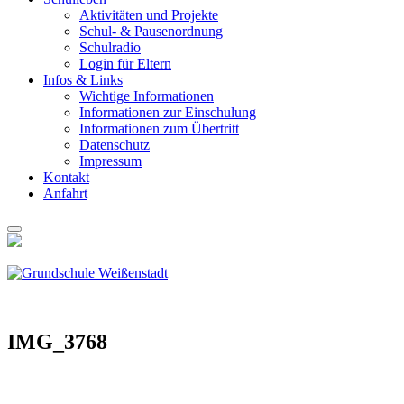
Akti­vi­tä­ten und Pro­jek­te
Schul- & Pau­sen­ord­nung
Schul­ra­dio
Log­in für Eltern
Infos & Links
Wich­ti­ge Infor­ma­tio­nen
Infor­ma­tio­nen zur Ein­schu­lung
Infor­ma­tio­nen zum Über­tritt
Daten­schutz
Impres­sum
Kon­takt
Anfahrt
IMG_3768