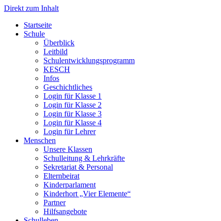
Direkt zum Inhalt
Start­sei­te
Schu­le
Über­blick
Leit­bild
Schul­ent­wick­lungs­pro­gramm
KESCH
Infos
Geschicht­li­ches
Log­in für Klas­se 1
Log­in für Klas­se 2
Log­in für Klas­se 3
Log­in für Klas­se 4
Log­in für Leh­rer
Men­schen
Unse­re Klas­sen
Schul­lei­tung & Lehr­kräf­te
Sekre­ta­ri­at & Per­so­nal
Eltern­bei­rat
Kin­der­par­la­ment
Kin­der­hort „Vier Ele­men­te“
Part­ner
Hilfs­an­ge­bo­te
Schul­le­ben