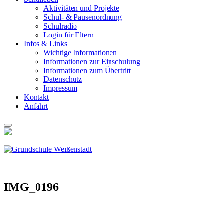
Akti­vi­tä­ten und Pro­jek­te
Schul- & Pau­sen­ord­nung
Schul­ra­dio
Log­in für Eltern
Infos & Links
Wich­ti­ge Infor­ma­tio­nen
Infor­ma­tio­nen zur Ein­schu­lung
Infor­ma­tio­nen zum Über­tritt
Daten­schutz
Impres­sum
Kon­takt
Anfahrt
IMG_0196