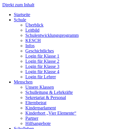
Direkt zum Inhalt
Start­sei­te
Schu­le
Über­blick
Leit­bild
Schul­ent­wick­lungs­pro­gramm
KESCH
Infos
Geschicht­li­ches
Log­in für Klas­se 1
Log­in für Klas­se 2
Log­in für Klas­se 3
Log­in für Klas­se 4
Log­in für Leh­rer
Men­schen
Unse­re Klas­sen
Schul­lei­tung & Lehr­kräf­te
Sekre­ta­ri­at & Per­so­nal
Eltern­bei­rat
Kin­der­par­la­ment
Kin­der­hort „Vier Ele­men­te“
Part­ner
Hilfs­an­ge­bo­te
Schul­le­ben