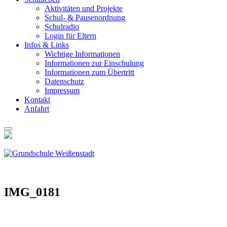
Akti­vi­tä­ten und Pro­jek­te
Schul- & Pau­sen­ord­nung
Schul­ra­dio
Log­in für Eltern
Infos & Links
Wich­ti­ge Infor­ma­tio­nen
Infor­ma­tio­nen zur Ein­schu­lung
Infor­ma­tio­nen zum Über­tritt
Daten­schutz
Impres­sum
Kon­takt
Anfahrt
IMG_0181