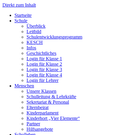
Direkt zum Inhalt
Start­sei­te
Schu­le
Über­blick
Leit­bild
Schul­ent­wick­lungs­pro­gramm
KESCH
Infos
Geschicht­li­ches
Log­in für Klas­se 1
Log­in für Klas­se 2
Log­in für Klas­se 3
Log­in für Klas­se 4
Log­in für Leh­rer
Men­schen
Unse­re Klas­sen
Schul­lei­tung & Lehr­kräf­te
Sekre­ta­ri­at & Per­so­nal
Eltern­bei­rat
Kin­der­par­la­ment
Kin­der­hort „Vier Ele­men­te“
Part­ner
Hilfs­an­ge­bo­te
Schul­le­ben