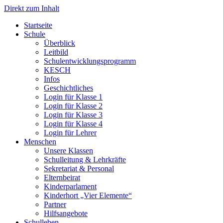
Direkt zum Inhalt
Start­sei­te
Schu­le
Über­blick
Leit­bild
Schul­ent­wick­lungs­pro­gramm
KESCH
Infos
Geschicht­li­ches
Log­in für Klas­se 1
Log­in für Klas­se 2
Log­in für Klas­se 3
Log­in für Klas­se 4
Log­in für Leh­rer
Men­schen
Unse­re Klas­sen
Schul­lei­tung & Lehr­kräf­te
Sekre­ta­ri­at & Per­so­nal
Eltern­bei­rat
Kin­der­par­la­ment
Kin­der­hort „Vier Ele­men­te“
Part­ner
Hilfs­an­ge­bo­te
Schul­le­ben