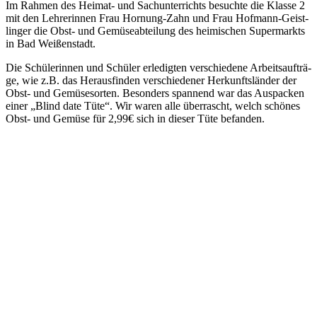
Im Rah­men des Hei­mat- und Sach­un­ter­richts besuch­te die Klas­se 2
mit den Leh­re­rin­nen Frau Hor­nung-Zahn und Frau Hof­mann-Geist­
lin­ger die Obst- und Gemü­se­ab­tei­lung des hei­mi­schen Super­markts
in Bad Wei­ßen­stadt.
Die Schü­le­rin­nen und Schü­ler erle­dig­ten ver­schie­de­ne Arbeits­auf­trä­
ge, wie z.B. das Her­aus­fin­den ver­schie­de­ner Her­kunfts­län­der der
Obst- und Gemü­se­sor­ten. Beson­ders span­nend war das Aus­pa­cken
einer „Blind date Tüte“. Wir waren alle über­rascht, welch schö­nes
Obst- und Gemü­se für 2,99€ sich in die­ser Tüte befan­den.