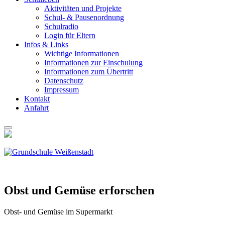
Akti­vi­tä­ten und Pro­jek­te
Schul- & Pau­sen­ord­nung
Schul­ra­dio
Log­in für Eltern
Infos & Links
Wich­ti­ge Infor­ma­tio­nen
Infor­ma­tio­nen zur Ein­schu­lung
Infor­ma­tio­nen zum Über­tritt
Daten­schutz
Impres­sum
Kon­takt
Anfahrt
Obst und Gemü­se erfor­schen
Obst- und Gemü­se im Super­markt