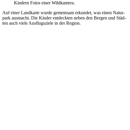
Kin­dern Fotos einer Wild­ka­me­ra.
Auf einer Land­kar­te wur­de gemein­sam erkun­det, was einen Natur­
park aus­macht. Die Kin­der ent­deck­ten neben den Ber­gen und Städ­
ten auch vie­le Aus­flugs­zie­le in der Regi­on.