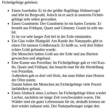
Fich­tel­ge­bir­ge gehö­ren:
Einen Auer­hahn: Er ist der größ­te flug­fä­hi­ge Hüh­ner­vo­gel
und lebt im Berg­wald. Jedoch ist er auch in unse­rem Fich­tel­
ge­bir­ge sehr sel­ten gewor­den.
Einen Gra­nit­stein: Der Gra­nit­stein ist ein har­tes Gestein. Er
besteht aus Feld­spat, Quarz und Glim­mer. Gra­nit ist sehr sta­
bil.
Er ist vor sehr lan­ger Zeit tief in der Erde ent­stan­den.
Ein Glas vol­ler Blatt­gold: Am Ran­de des Natur­parks gibt es
einen Ort namens Gold­kro­nach. Er heißt so, weil dort frü­her
ech­tes Gold gefun­den wur­de.
Die Men­schen haben Gold aus der Erde und aus Bächen
gewa­schen und abge­baut.
Eine Kan­ne aus Por­zel­lan: Im Fich­tel­ge­bir­ge gab es viel Kao­
lin, Quarz und Feld­spat, das braucht man für die Her­stel­lung
von Por­zel­lan.
Außer­dem gab es dort viel Holz, das man frü­her zum Hei­zen
der Öfen nutz­te.
Dar­um haben die Men­schen im Fich­tel­ge­bir­ge vie­le Por­zel­
lan­fa­bri­ken gebaut.
Einen Abdruck eines Luch­ses: Im Fich­tel­ge­bir­ge leben wie­der
Luch­se, nach­dem sie lan­ge Zeit ver­schwun­den waren. Die
Wäl­der sind ein guter Lebens­raum für sie, des­halb kön­nen sie
dort wie­der zuhau­se sein. Der Natur­park­ran­ger zeig­te den