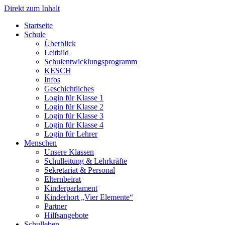
Direkt zum Inhalt
Start­sei­te
Schu­le
Über­blick
Leit­bild
Schul­ent­wick­lungs­pro­gramm
KESCH
Infos
Geschicht­li­ches
Log­in für Klas­se 1
Log­in für Klas­se 2
Log­in für Klas­se 3
Log­in für Klas­se 4
Log­in für Leh­rer
Men­schen
Unse­re Klas­sen
Schul­lei­tung & Lehr­kräf­te
Sekre­ta­ri­at & Per­so­nal
Eltern­bei­rat
Kin­der­par­la­ment
Kin­der­hort „Vier Ele­men­te“
Part­ner
Hilfs­an­ge­bo­te
Schul­le­ben