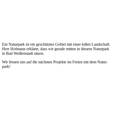
Ein Natur­park ist ein geschütz­tes Gebiet mit einer tol­len Land­schaft.
Herr Hof­mann erklär­te, dass wir gera­de mit­ten in die­sem Natur­park
in Bad Wei­ßen­stadt sit­zen.
Wir freu­en uns auf die nächs­ten Pro­jek­te im Frei­en mit dem Natur­
park!