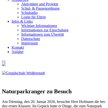
Akti­vi­tä­ten und Pro­jek­te
Schul- & Pau­sen­ord­nung
Schul­ra­dio
Log­in für Eltern
Infos & Links
Wich­ti­ge Infor­ma­tio­nen
Infor­ma­tio­nen zur Ein­schu­lung
Infor­ma­tio­nen zum Über­tritt
Daten­schutz
Impres­sum
Kon­takt
Anfahrt
Natur­park­ran­ger zu Besuch
Am Diens­tag, den 20. Janu­ar 2026, besuch­te Herr Hof­mann die bei­
den ers­ten Klas­sen. Im Gepäck hat­te er Din­ge, die zum Natur­park