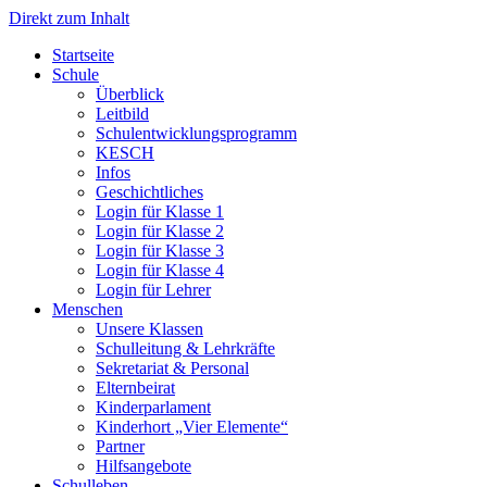
Direkt zum Inhalt
Start­sei­te
Schu­le
Über­blick
Leit­bild
Schul­ent­wick­lungs­pro­gramm
KESCH
Infos
Geschicht­li­ches
Log­in für Klas­se 1
Log­in für Klas­se 2
Log­in für Klas­se 3
Log­in für Klas­se 4
Log­in für Leh­rer
Men­schen
Unse­re Klas­sen
Schul­lei­tung & Lehr­kräf­te
Sekre­ta­ri­at & Per­so­nal
Eltern­bei­rat
Kin­der­par­la­ment
Kin­der­hort „Vier Ele­men­te“
Part­ner
Hilfs­an­ge­bo­te
Schul­le­ben