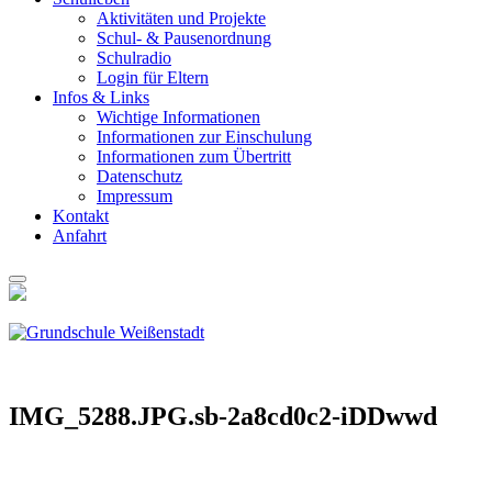
Akti­vi­tä­ten und Pro­jek­te
Schul- & Pau­sen­ord­nung
Schul­ra­dio
Log­in für Eltern
Infos & Links
Wich­ti­ge Infor­ma­tio­nen
Infor­ma­tio­nen zur Ein­schu­lung
Infor­ma­tio­nen zum Über­tritt
Daten­schutz
Impres­sum
Kon­takt
Anfahrt
IMG_5288.JPG.sb-2a8cd0c2-iDDwwd