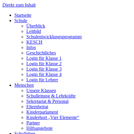
Direkt zum Inhalt
Start­sei­te
Schu­le
Über­blick
Leit­bild
Schul­ent­wick­lungs­pro­gramm
KESCH
Infos
Geschicht­li­ches
Log­in für Klas­se 1
Log­in für Klas­se 2
Log­in für Klas­se 3
Log­in für Klas­se 4
Log­in für Leh­rer
Men­schen
Unse­re Klas­sen
Schul­lei­tung & Lehr­kräf­te
Sekre­ta­ri­at & Per­so­nal
Eltern­bei­rat
Kin­der­par­la­ment
Kin­der­hort „Vier Ele­men­te“
Part­ner
Hilfs­an­ge­bo­te
Schul­le­ben