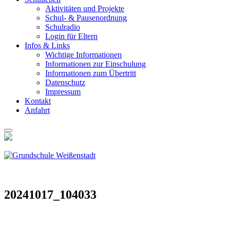
Akti­vi­tä­ten und Pro­jek­te
Schul- & Pau­sen­ord­nung
Schul­ra­dio
Log­in für Eltern
Infos & Links
Wich­ti­ge Infor­ma­tio­nen
Infor­ma­tio­nen zur Ein­schu­lung
Infor­ma­tio­nen zum Über­tritt
Daten­schutz
Impres­sum
Kon­takt
Anfahrt
20241017_104033