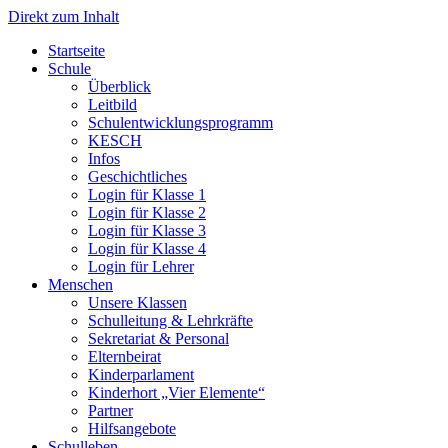
Direkt zum Inhalt
Start­sei­te
Schu­le
Über­blick
Leit­bild
Schul­ent­wick­lungs­pro­gramm
KESCH
Infos
Geschicht­li­ches
Log­in für Klas­se 1
Log­in für Klas­se 2
Log­in für Klas­se 3
Log­in für Klas­se 4
Log­in für Leh­rer
Men­schen
Unse­re Klas­sen
Schul­lei­tung & Lehr­kräf­te
Sekre­ta­ri­at & Per­so­nal
Eltern­bei­rat
Kin­der­par­la­ment
Kin­der­hort „Vier Ele­men­te“
Part­ner
Hilfs­an­ge­bo­te
Schul­le­ben