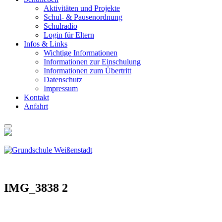
Akti­vi­tä­ten und Pro­jek­te
Schul- & Pau­sen­ord­nung
Schul­ra­dio
Log­in für Eltern
Infos & Links
Wich­ti­ge Infor­ma­tio­nen
Infor­ma­tio­nen zur Ein­schu­lung
Infor­ma­tio­nen zum Über­tritt
Daten­schutz
Impres­sum
Kon­takt
Anfahrt
IMG_3838 2