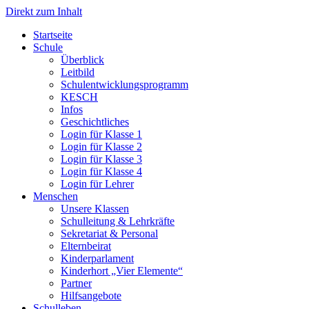
Direkt zum Inhalt
Start­sei­te
Schu­le
Über­blick
Leit­bild
Schul­ent­wick­lungs­pro­gramm
KESCH
Infos
Geschicht­li­ches
Log­in für Klas­se 1
Log­in für Klas­se 2
Log­in für Klas­se 3
Log­in für Klas­se 4
Log­in für Leh­rer
Men­schen
Unse­re Klas­sen
Schul­lei­tung & Lehr­kräf­te
Sekre­ta­ri­at & Per­so­nal
Eltern­bei­rat
Kin­der­par­la­ment
Kin­der­hort „Vier Ele­men­te“
Part­ner
Hilfs­an­ge­bo­te
Schul­le­ben