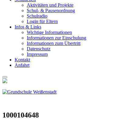
Akti­vi­tä­ten und Pro­jek­te
Schul- & Pau­sen­ord­nung
Schul­ra­dio
Log­in für Eltern
Infos & Links
Wich­ti­ge Infor­ma­tio­nen
Infor­ma­tio­nen zur Ein­schu­lung
Infor­ma­tio­nen zum Über­tritt
Daten­schutz
Impres­sum
Kon­takt
Anfahrt
1000104648