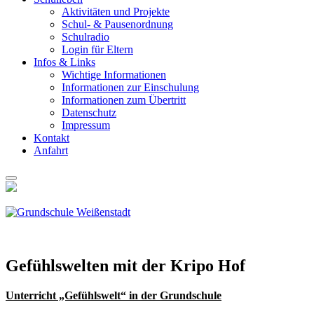
Akti­vi­tä­ten und Pro­jek­te
Schul- & Pau­sen­ord­nung
Schul­ra­dio
Log­in für Eltern
Infos & Links
Wich­ti­ge Infor­ma­tio­nen
Infor­ma­tio­nen zur Ein­schu­lung
Infor­ma­tio­nen zum Über­tritt
Daten­schutz
Impres­sum
Kon­takt
Anfahrt
Gefühls­wel­ten mit der Kri­po Hof
Unter­richt „Gefühls­welt“ in der Grund­schu­le