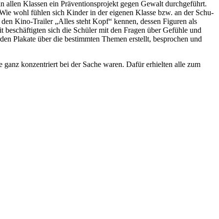
in allen Klas­sen ein Prä­ven­ti­ons­pro­jekt gegen Gewalt durch­ge­führt.
. Wie wohl füh­len sich Kin­der in der eige­nen Klas­se bzw. an der Schu­
ie den Kino-Trai­ler „Alles steht Kopf“ ken­nen, des­sen Figu­ren als
it beschäf­tig­ten sich die Schü­ler mit den Fra­gen über Gefüh­le und
­den Pla­ka­te über die bestimm­ten The­men erstellt, bespro­chen und
ie ganz kon­zen­triert bei der Sache waren. Dafür erhiel­ten alle zum