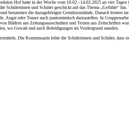
ei­in­spek­ti­on Hof hat­te in der Woche vom 10.02.–14.02.2025 an vier Tagen 
e die Schü­le­rin­nen und Schü­ler geschickt auf das The­ma „Gefüh­le“ hin
cke und benann­ten die dazu­ge­hö­ri­gen Gemüts­zu­stän­de. Danach lern­ten s
 Angst oder Trau­er auch pan­to­mi­misch dar­zu­stel­len. In Grup­pen­ar­be
n Bil­dern aus Zei­tungs­aus­schnit­ten und Tex­ten aus Zeit­schrif­ten wur
ie­len, wo Gewalt und auch Belei­di­gun­gen im Vor­der­grund stan­den.
it­teln. Die Kom­mis­sa­rin lob­te die Schü­le­rin­nen und Schü­ler, dass s