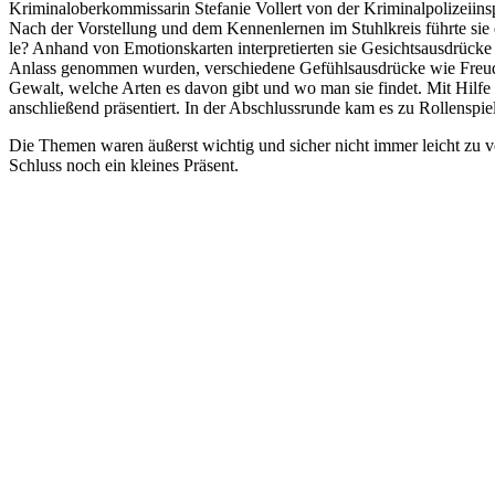
Kri­mi­nal­ober­kom­mis­sa­rin Ste­fa­nie Vollert von der Kri­mi­nal­po­li­z
Nach der Vor­stel­lung und dem Ken­nen­ler­nen im Stuhl­kreis führ­te si
le? Anhand von Emo­ti­ons­kar­ten inter­pre­tier­ten sie Gesichts­aus­drü­
Anlass genom­men wur­den, ver­schie­de­ne Gefühls­aus­drü­cke wie Freu­de,
Gewalt, wel­che Arten es davon gibt und wo man sie fin­det. Mit Hil­fe vo
anschlie­ßend prä­sen­tiert. In der Abschluss­run­de kam es zu Rol­len­sp
Die The­men waren äußerst wich­tig und sicher nicht immer leicht zu ver­m
Schluss noch ein klei­nes Prä­sent.