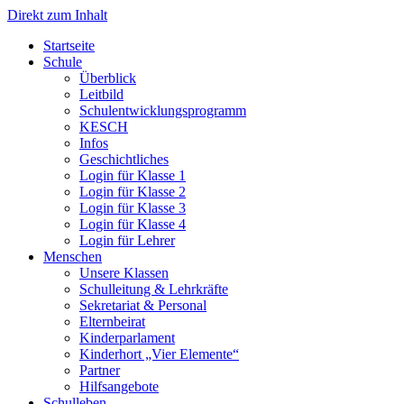
Direkt zum Inhalt
Start­sei­te
Schu­le
Über­blick
Leit­bild
Schul­ent­wick­lungs­pro­gramm
KESCH
Infos
Geschicht­li­ches
Log­in für Klas­se 1
Log­in für Klas­se 2
Log­in für Klas­se 3
Log­in für Klas­se 4
Log­in für Leh­rer
Men­schen
Unse­re Klas­sen
Schul­lei­tung & Lehr­kräf­te
Sekre­ta­ri­at & Per­so­nal
Eltern­bei­rat
Kin­der­par­la­ment
Kin­der­hort „Vier Ele­men­te“
Part­ner
Hilfs­an­ge­bo­te
Schul­le­ben