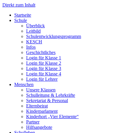
Direkt zum Inhalt
Start­sei­te
Schu­le
Über­blick
Leit­bild
Schul­ent­wick­lungs­pro­gramm
KESCH
Infos
Geschicht­li­ches
Log­in für Klas­se 1
Log­in für Klas­se 2
Log­in für Klas­se 3
Log­in für Klas­se 4
Log­in für Leh­rer
Men­schen
Unse­re Klas­sen
Schul­lei­tung & Lehr­kräf­te
Sekre­ta­ri­at & Per­so­nal
Eltern­bei­rat
Kin­der­par­la­ment
Kin­der­hort „Vier Ele­men­te“
Part­ner
Hilfs­an­ge­bo­te
Schul­le­ben