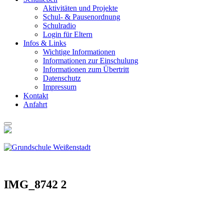
Akti­vi­tä­ten und Pro­jek­te
Schul- & Pau­sen­ord­nung
Schul­ra­dio
Log­in für Eltern
Infos & Links
Wich­ti­ge Infor­ma­tio­nen
Infor­ma­tio­nen zur Ein­schu­lung
Infor­ma­tio­nen zum Über­tritt
Daten­schutz
Impres­sum
Kon­takt
Anfahrt
IMG_8742 2