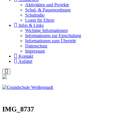
Akti­vi­tä­ten und Pro­jek­te
Schul- & Pau­sen­ord­nung
Schul­ra­dio
Log­in für Eltern
Infos & Links
Wich­ti­ge Infor­ma­tio­nen
Infor­ma­tio­nen zur Ein­schu­lung
Infor­ma­tio­nen zum Über­tritt
Daten­schutz
Impres­sum
Kon­takt
Anfahrt
IMG_8737