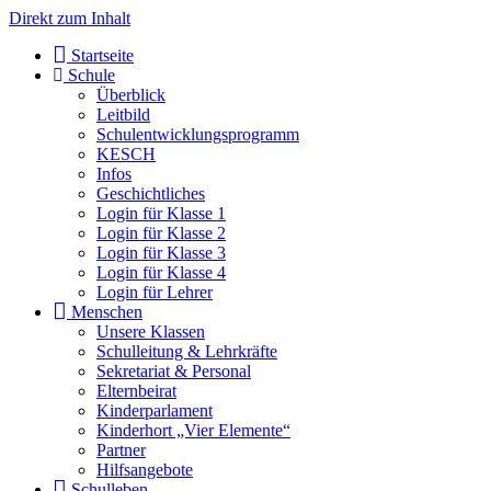
Direkt zum Inhalt
Start­sei­te
Schu­le
Über­blick
Leit­bild
Schul­ent­wick­lungs­pro­gramm
KESCH
Infos
Geschicht­li­ches
Log­in für Klas­se 1
Log­in für Klas­se 2
Log­in für Klas­se 3
Log­in für Klas­se 4
Log­in für Leh­rer
Men­schen
Unse­re Klas­sen
Schul­lei­tung & Lehr­kräf­te
Sekre­ta­ri­at & Per­so­nal
Eltern­bei­rat
Kin­der­par­la­ment
Kin­der­hort „Vier Ele­men­te“
Part­ner
Hilfs­an­ge­bo­te
Schul­le­ben