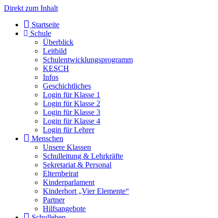
Direkt zum Inhalt
Start­sei­te
Schu­le
Über­blick
Leit­bild
Schul­ent­wick­lungs­pro­gramm
KESCH
Infos
Geschicht­li­ches
Log­in für Klas­se 1
Log­in für Klas­se 2
Log­in für Klas­se 3
Log­in für Klas­se 4
Log­in für Leh­rer
Men­schen
Unse­re Klas­sen
Schul­lei­tung & Lehr­kräf­te
Sekre­ta­ri­at & Per­so­nal
Eltern­bei­rat
Kin­der­par­la­ment
Kin­der­hort „Vier Ele­men­te“
Part­ner
Hilfs­an­ge­bo­te
Schul­le­ben