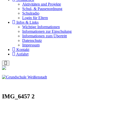
Akti­vi­tä­ten und Pro­jek­te
Schul- & Pau­sen­ord­nung
Schul­ra­dio
Log­in für Eltern
Infos & Links
Wich­ti­ge Infor­ma­tio­nen
Infor­ma­tio­nen zur Ein­schu­lung
Infor­ma­tio­nen zum Über­tritt
Daten­schutz
Impres­sum
Kon­takt
Anfahrt
IMG_6457 2