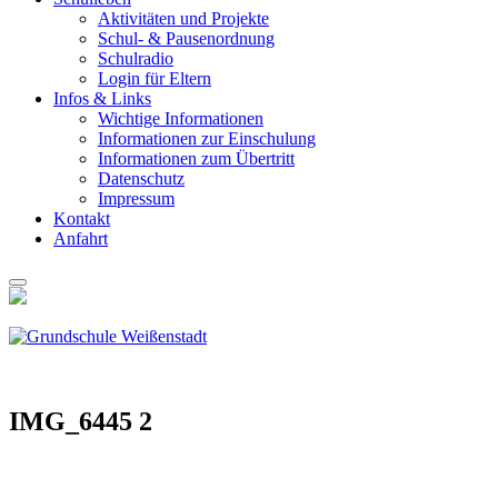
Akti­vi­tä­ten und Pro­jek­te
Schul- & Pau­sen­ord­nung
Schul­ra­dio
Log­in für Eltern
Infos & Links
Wich­ti­ge Infor­ma­tio­nen
Infor­ma­tio­nen zur Ein­schu­lung
Infor­ma­tio­nen zum Über­tritt
Daten­schutz
Impres­sum
Kon­takt
Anfahrt
IMG_6445 2