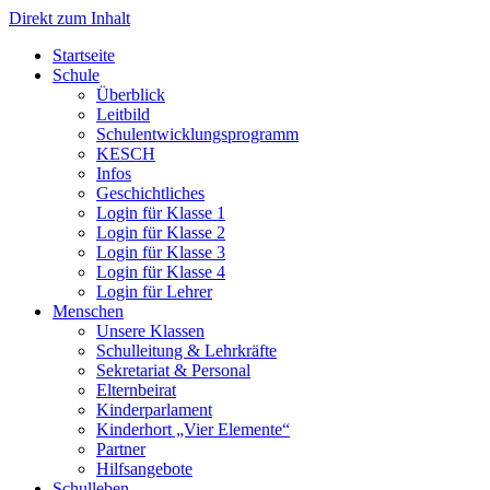
Direkt zum Inhalt
Start­sei­te
Schu­le
Über­blick
Leit­bild
Schul­ent­wick­lungs­pro­gramm
KESCH
Infos
Geschicht­li­ches
Log­in für Klas­se 1
Log­in für Klas­se 2
Log­in für Klas­se 3
Log­in für Klas­se 4
Log­in für Leh­rer
Men­schen
Unse­re Klas­sen
Schul­lei­tung & Lehr­kräf­te
Sekre­ta­ri­at & Per­so­nal
Eltern­bei­rat
Kin­der­par­la­ment
Kin­der­hort „Vier Ele­men­te“
Part­ner
Hilfs­an­ge­bo­te
Schul­le­ben