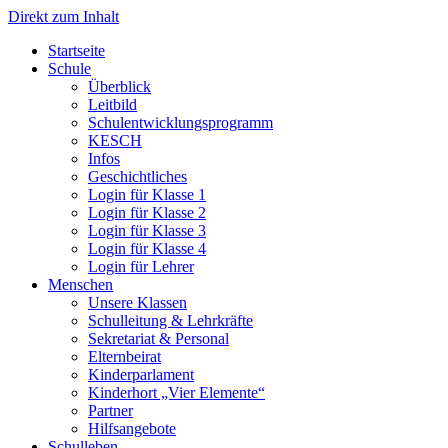
Direkt zum Inhalt
Start­sei­te
Schu­le
Über­blick
Leit­bild
Schul­ent­wick­lungs­pro­gramm
KESCH
Infos
Geschicht­li­ches
Log­in für Klas­se 1
Log­in für Klas­se 2
Log­in für Klas­se 3
Log­in für Klas­se 4
Log­in für Leh­rer
Men­schen
Unse­re Klas­sen
Schul­lei­tung & Lehr­kräf­te
Sekre­ta­ri­at & Per­so­nal
Eltern­bei­rat
Kin­der­par­la­ment
Kin­der­hort „Vier Ele­men­te“
Part­ner
Hilfs­an­ge­bo­te
Schul­le­ben