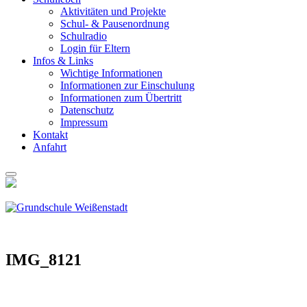
Akti­vi­tä­ten und Pro­jek­te
Schul- & Pau­sen­ord­nung
Schul­ra­dio
Log­in für Eltern
Infos & Links
Wich­ti­ge Infor­ma­tio­nen
Infor­ma­tio­nen zur Ein­schu­lung
Infor­ma­tio­nen zum Über­tritt
Daten­schutz
Impres­sum
Kon­takt
Anfahrt
IMG_8121