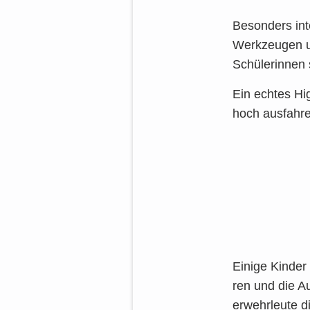
Beson­ders int
Werk­zeu­gen u
Schü­le­rin­nen
Ein ech­tes Hig
hoch aus­fah­r
Eini­ge Kin­der
ren und die Au
er­wehr­leu­te 