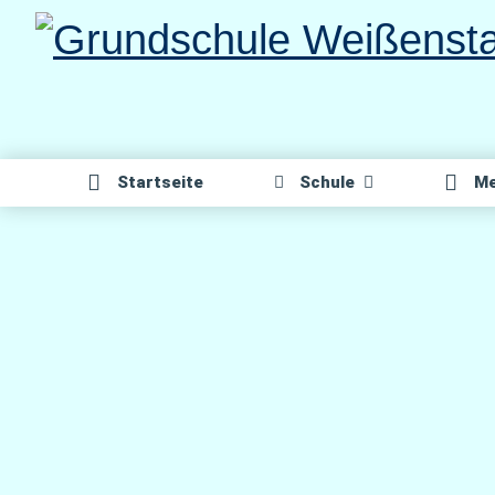
Direkt
zum
Inhalt
Start­sei­te
Schu­le
Me