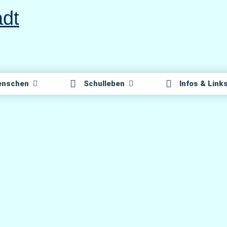
n­schen
Schul­le­ben
Infos & Link