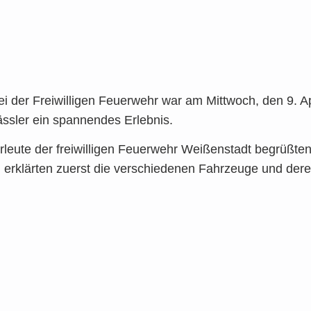
 der Frei­wil­li­gen Feu­er­wehr war am Mitt­woch, den 9. A
läss­ler ein span­nen­des Erleb­nis.
­leu­te der frei­wil­li­gen Feu­er­wehr Wei­ßen­stadt begrüß­te
 erklär­ten zuerst die ver­schie­de­nen Fahr­zeu­ge und dere