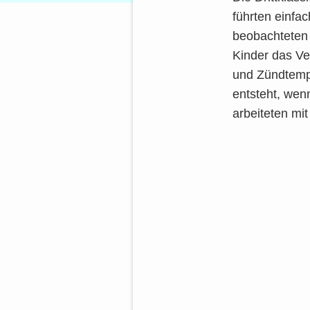
führ­ten ein­fa
beob­ach­te­te
Kin­der das Ver
und Zünd­tem­pe
ent­steht, wenn
arbei­te­ten mi