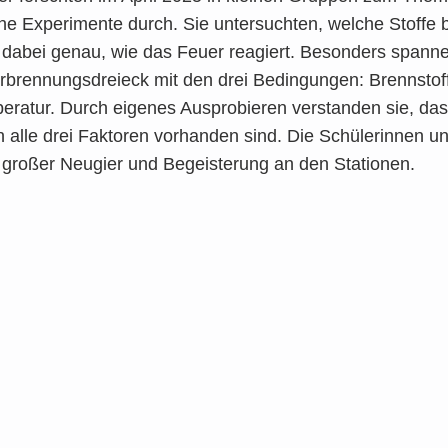
­che Expe­ri­men­te durch. Sie unter­such­ten, wel­che Stof­fe
n dabei genau, wie das Feu­er reagiert. Beson­ders span­n
­bren­nungs­drei­eck mit den drei Bedin­gun­gen: Brenn­stoff,
­ra­tur. Durch eige­nes Aus­pro­bie­ren ver­stan­den sie, da
 alle drei Fak­to­ren vor­han­den sind. Die Schü­le­rin­nen u
t gro­ßer Neu­gier und Begeis­te­rung an den Sta­tio­nen.