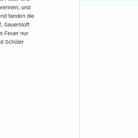
 bren­nen, und
end fan­den die
 Sau­er­stoff
ss Feu­er nur
nd Schü­ler