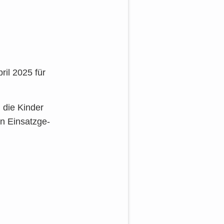
pril 2025 für
n die Kin­der
n Ein­satz­ge­