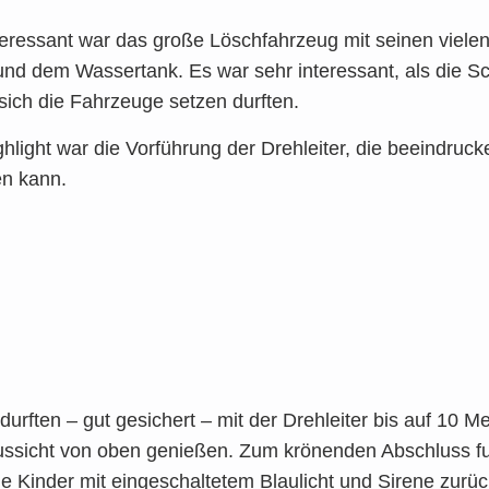
er­es­sant war das gro­ße Lösch­fahr­zeug mit sei­nen vie­le
nd dem Was­ser­tank. Es war sehr inter­es­sant, als die Sc
 sich die Fahr­zeu­ge set­zen durf­ten.
h­light war die Vor­füh­rung der Dreh­lei­ter, die beein­dru­
en kann.
 durf­ten – gut gesi­chert – mit der Dreh­lei­ter bis auf 10 
s­sicht von oben genie­ßen. Zum krö­nen­den Abschluss fu
die Kin­der mit ein­ge­schal­te­tem Blau­licht und Sire­ne zurü