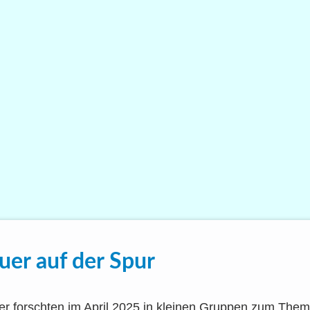
­er auf der Spur
s­ler forsch­ten im April 2025 in klei­nen Grup­pen zum The­