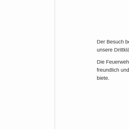
Der Besuch bei
unse­re Dritt­k
Die Feu­er­wehr
freund­lich und
bie­te.