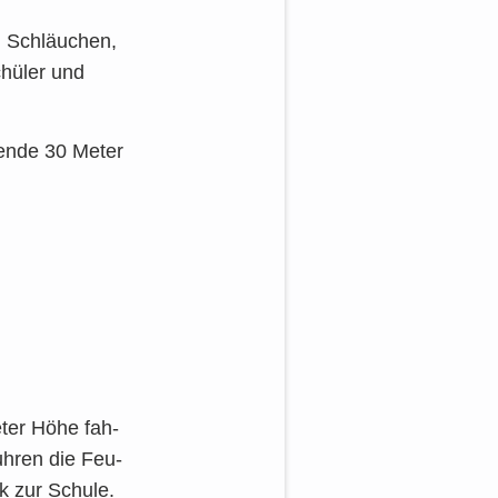
n Schläu­chen,
hü­ler und
cken­de 30 Meter
Meter Höhe fah­
h­ren die Feu­
ck zur Schu­le.