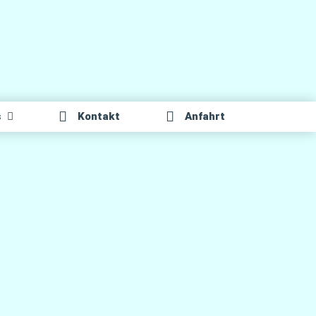
s
Kon­takt
Anfahrt