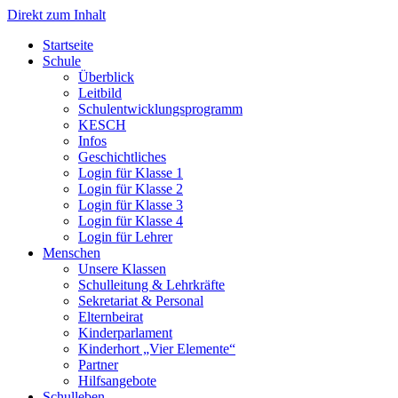
Direkt zum Inhalt
Start­sei­te
Schu­le
Über­blick
Leit­bild
Schul­ent­wick­lungs­pro­gramm
KESCH
Infos
Geschicht­li­ches
Log­in für Klas­se 1
Log­in für Klas­se 2
Log­in für Klas­se 3
Log­in für Klas­se 4
Log­in für Leh­rer
Men­schen
Unse­re Klas­sen
Schul­lei­tung & Lehr­kräf­te
Sekre­ta­ri­at & Per­so­nal
Eltern­bei­rat
Kin­der­par­la­ment
Kin­der­hort „Vier Ele­men­te“
Part­ner
Hilfs­an­ge­bo­te
Schul­le­ben