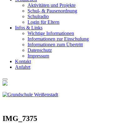
Akti­vi­tä­ten und Pro­jek­te
Schul- & Pau­sen­ord­nung
Schul­ra­dio
Log­in für Eltern
Infos & Links
Wich­ti­ge Infor­ma­tio­nen
Infor­ma­tio­nen zur Ein­schu­lung
Infor­ma­tio­nen zum Über­tritt
Daten­schutz
Impres­sum
Kon­takt
Anfahrt
IMG_7375