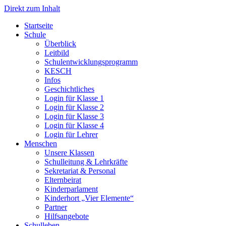
Direkt zum Inhalt
Start­sei­te
Schu­le
Über­blick
Leit­bild
Schul­ent­wick­lungs­pro­gramm
KESCH
Infos
Geschicht­li­ches
Log­in für Klas­se 1
Log­in für Klas­se 2
Log­in für Klas­se 3
Log­in für Klas­se 4
Log­in für Leh­rer
Men­schen
Unse­re Klas­sen
Schul­lei­tung & Lehr­kräf­te
Sekre­ta­ri­at & Per­so­nal
Eltern­bei­rat
Kin­der­par­la­ment
Kin­der­hort „Vier Ele­men­te“
Part­ner
Hilfs­an­ge­bo­te
Schul­le­ben