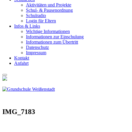
Akti­vi­tä­ten und Pro­jek­te
Schul- & Pau­sen­ord­nung
Schul­ra­dio
Log­in für Eltern
Infos & Links
Wich­ti­ge Infor­ma­tio­nen
Infor­ma­tio­nen zur Ein­schu­lung
Infor­ma­tio­nen zum Über­tritt
Daten­schutz
Impres­sum
Kon­takt
Anfahrt
IMG_7183